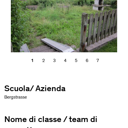
1
2
3
4
5
6
7
Scuola/ Azienda
Bergstrasse
Nome di classe / team di