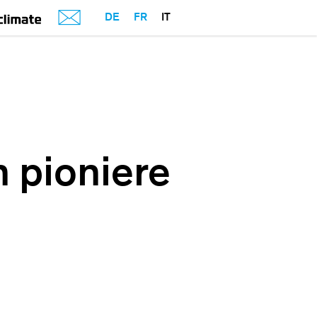
DE
FR
IT
 pioniere