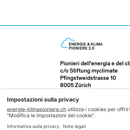
Pionieri dell'energia e del c
c/o Stiftung myclimate
Pfingstweidstrasse 10
8005 Zürich
Tel. +41 91 825 38 85
pionieri-energia-
clima@myclimate.org
Contattateci
Condiz