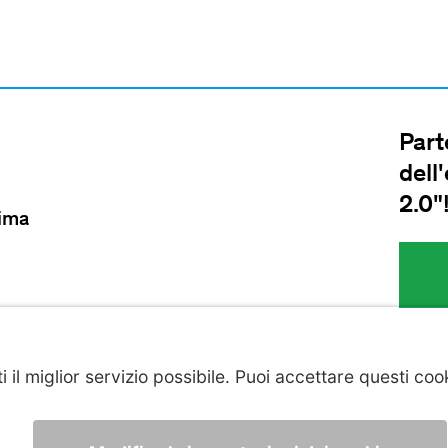
Part
dell
2.0"
lima
zioni Generali di contratto
Politica sulla privacy