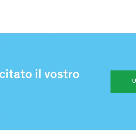
itato il vostro
U