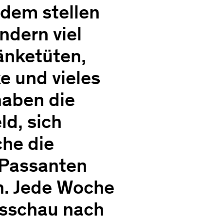
zdem stellen
ndern viel
änketüten,
e und vieles
haben die
ld, sich
che die
e Passanten
en. Jede Woche
usschau nach