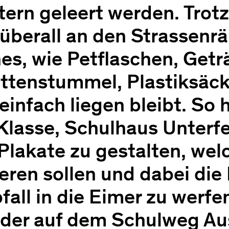
ern geleert werden. Trot
 überall an den Strassenrä
s, wie Petflaschen, Getr
ttenstummel, Plastiksäck
einfach liegen bleibt. So 
 Klasse, Schulhaus Unterfe
Plakate zu gestalten, wel
ieren sollen und dabei di
bfall in die Eimer zu werf
inder auf dem Schulweg A