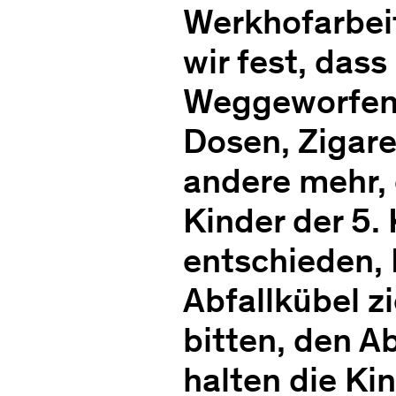
Werkhofarbeit
wir fest, dass
Weggeworfene
Dosen, Zigare
andere mehr, 
Kinder der 5.
entschieden, 
Abfallkübel z
bitten, den A
halten die K