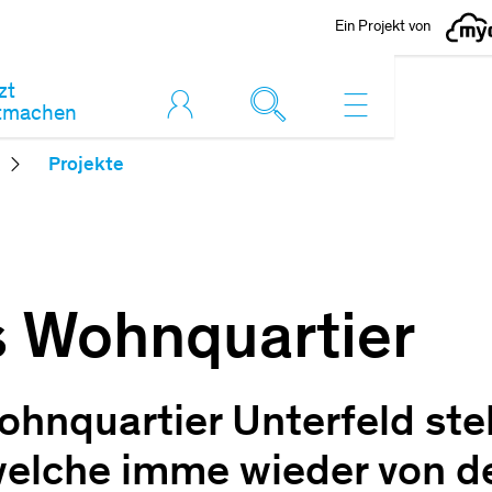
Ein Projekt von
zt
tmachen
Projekte
 Wohnquartier
hnquartier Unterfeld ste
welche imme wieder von d