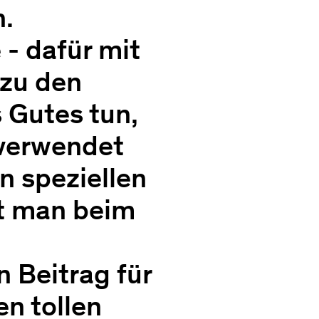
n.
- dafür mit
 zu den
 Gutes tun,
 verwendet
n speziellen
llt man beim
n Beitrag für
en tollen