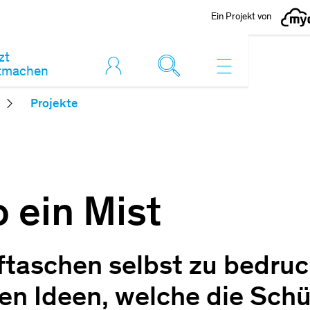
Ein Projekt von
zt
tmachen
Projekte
o ein Mist
fftaschen selbst zu bedruc
llen Ideen, welche die Sch