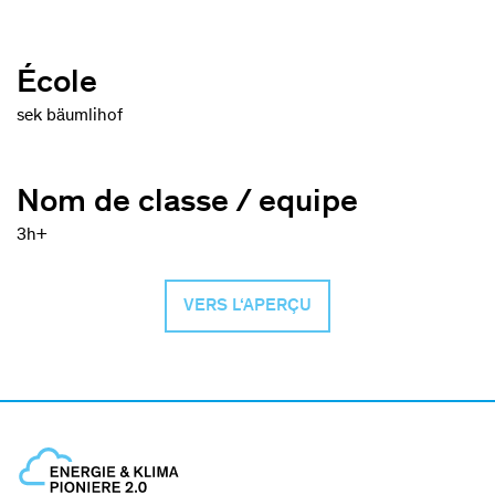
École
sek bäumlihof
Nom de classe / equipe
3h+
VERS L‘APERÇU