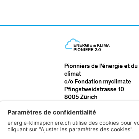
Pionniers de l'énergie et du
climat
c/o Fondation myclimate
Pfingstweidstrasse 10
8005 Zürich
Tél: +41 22 732 24 55
pionniers-energie-
climat@myclimate.org