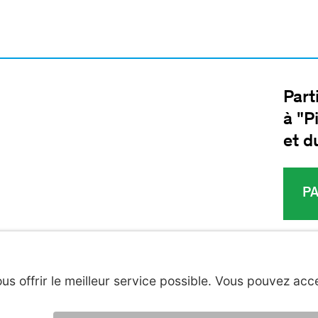
Part
à "P
et d
P