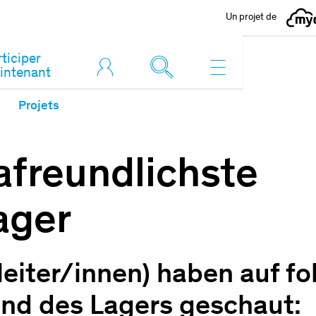
Un projet de
ticiper
intenant
Projets
afreundlichste
ager
rleiter/innen) haben auf f
nd des Lagers geschaut: