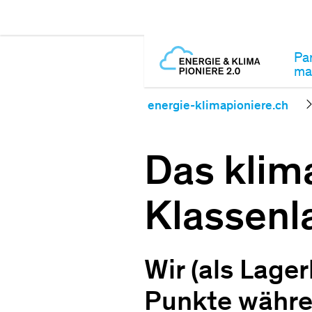
Par
ma
energie-klimapioniere.ch
Das klim
Klassenl
Wir (als Lage
Punkte währe