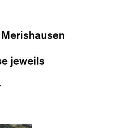
h Merishausen
e jeweils
r