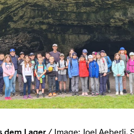
us dem Lager
/ Image: Joel Aeberli