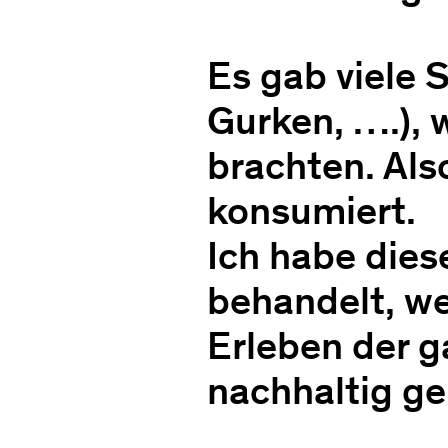
Es gab viele 
Gurken, ….), 
brachten. Als
konsumiert.
Ich habe die
behandelt, we
Erleben der g
nachhaltig g