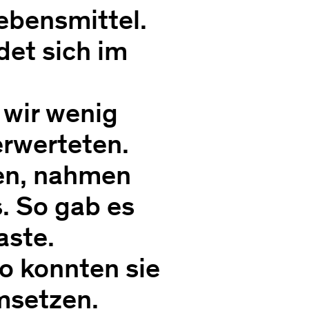
ebensmittel.
det sich im
 wir wenig
erwerteten.
ten, nahmen
s. So gab es
aste.
so konnten sie
umsetzen.